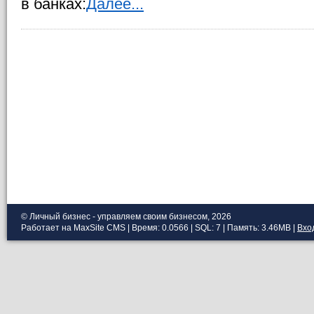
в банках:
Далее...
© Личный бизнес - управляем своим бизнесом, 2026
Работает на MaxSite CMS | Время: 0.0566 | SQL: 7 | Память: 3.46MB
|
Вхо