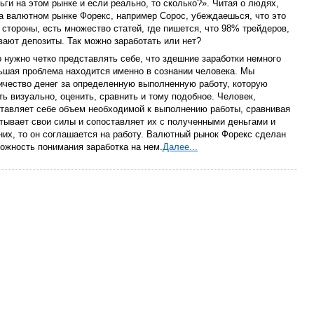
ьги на этом рынке и если реально, то сколько?». Читая о людях,
а валютном рынке Форекс, например Сорос, убеждаешься, что это
 стороны, есть множество статей, где пишется, что 98% трейдеров,
ают депозиты. Так можно заработать или нет?
 нужно четко представлять себе, что здешние заработки немного
ьшая проблема находится именно в сознании человека. Мы
ичество денег за определенную выполненную работу, которую
ь визуально, оценить, сравнить и тому подобное. Человек,
ставляет себе объем необходимой к выполнению работы, сравнивая
тывает свои силы и сопоставляет их с полученными деньгами и
них, то он соглашается на работу. Валютный рынок Форекс сделан
ложность понимания заработка на нем.
Далее...