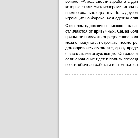
вопрос: «А реально ли заработать ден
которые стали миллионерами, играя н
вполне реально сделать. Но, с другой
играющих на Форекс, безнадежно слив
Отвечаем однозначно – можно. Только
отличаются от привычных. Самая бол
привыкли получать определенное кол
можно пощупать, потрогать, посмотрет
договариваясь об оплате, сразу пред
с зарплатами окружающих. Он рассчи
если сравнение идет в пользу послед
не как обычная работа и в этом вся с