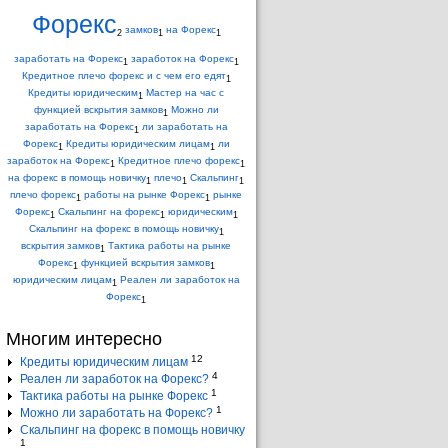
Форекс
замков
на Форекс
2
1
1
заработать на Форекс
заработок на Форекс
1
1
Кредитное плечо форекс и с чем его едят
1
Кредиты юридическим
Мастер на час с
1
функцией вскрытия замков
Можно ли
1
заработать на Форекс
ли заработать на
1
Форекс
Кредиты юридическим лицам
ли
1
1
заработок на Форекс
Кредитное плечо форекс
1
1
на форекс в помощь новичку
плечо
Скальпинг
1
1
1
плечо форекс
работы на рынке Форекс
рынке
1
1
Форекс
Скальпинг на форекс
юридическим
1
1
1
Скальпинг на форекс в помощь новичку
1
вскрытия замков
Тактика работы на рынке
1
Форекс
функцией вскрытия замков
1
1
юридическим лицам
Реален ли заработок на
1
Форекс
1
Многим интересно
12
Кредиты юридическим лицам
4
Реален ли заработок на Форекс?
1
Тактика работы на рынке Форекс
1
Можно ли заработать на Форекс?
Скальпинг на форекс в помощь новичку
1