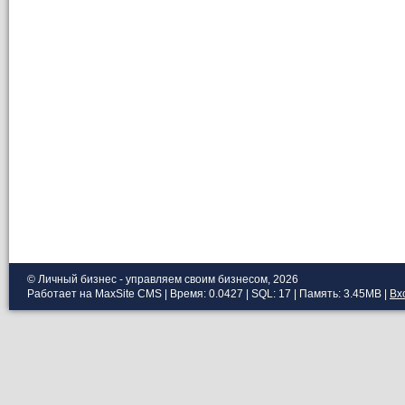
© Личный бизнес - управляем своим бизнесом, 2026
Работает на MaxSite CMS | Время: 0.0427 | SQL: 17 | Память: 3.45MB
|
Вх